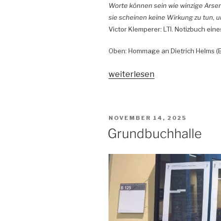
Worte können sein wie winzige Arse
sie scheinen keine Wirkung zu tun, un
Victor Klemperer: LTI. Notizbuch ein
Oben: Hommage an Dietrich Helms (B
„Infiltrationen“
weiterlesen
VERÖFFENTLICHT
NOVEMBER 14, 2025
AM
Grundbuchhalle