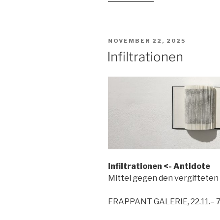
Ausstellungen“
VERÖFFENTLICHT
NOVEMBER 22, 2025
AM
Infiltrationen
Infiltrationen <- Antidote
Mittel gegen den vergifteten
FRAPPANT GALERIE, 22.11.– 7