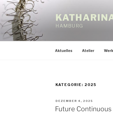
Zum
Inhalt
KATHARIN
springen
HAMBURG
Aktuelles
Atelier
Werk
KATEGORIE:
2025
VERÖFFENTLICHT
DEZEMBER 4, 2025
AM
Future Continuous