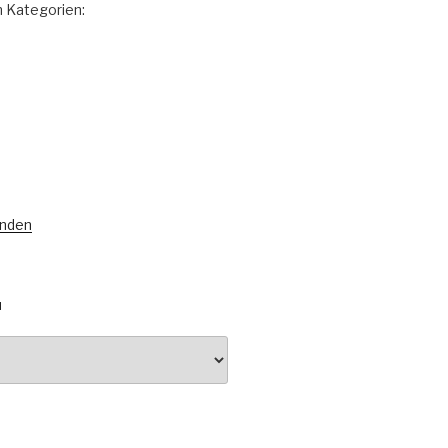
 Kategorien:
unden
N