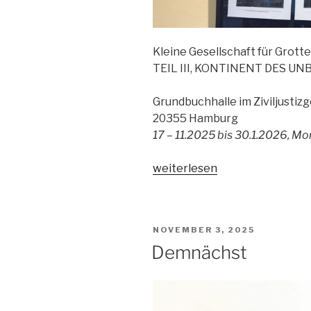
Kleine Gesellschaft für Grott
TEIL III, KONTINENT DES 
Grundbuchhalle im Ziviljustiz
20355 Hamburg
17 – 11.2025 bis 30.1.2026, Mon
„Grundbuchhalle“
weiterlesen
VERÖFFENTLICHT
NOVEMBER 3, 2025
AM
Demnächst