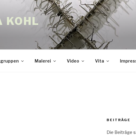
A KOHL
gruppen
Malerei
Video
Vita
Impre
BEITRÄGE
Die Beiträge s