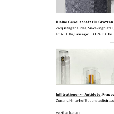
Kleine Gesellschaft für Grotten
Ziviljustizgebäudes, Sievekingplatz
Fr 9-19 Uhr, Finisage: 30.1.26 19 Uhr
Infiltrationen <- Antidote
, Frapp
Zugang Hinterhof Bodenstedtstrasse)
„Drei
weiterlesen