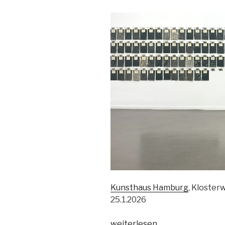
Kunsthaus Hamburg
, Kloster
25.1.2026
„Future
weiterlesen