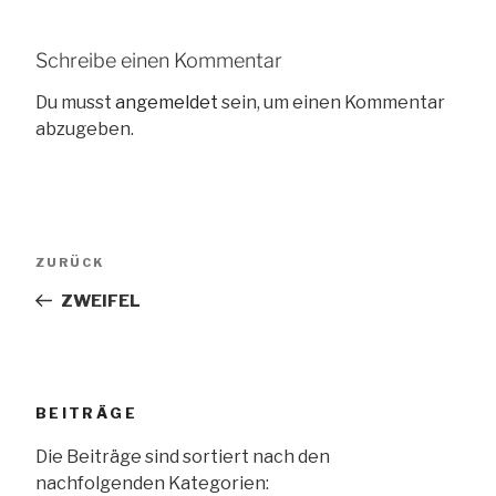
Schreibe einen Kommentar
Du musst
angemeldet
sein, um einen Kommentar
abzugeben.
Beitragsnavigation
Vorheriger
ZURÜCK
Beitrag
ZWEIFEL
BEITRÄGE
Die Beiträge sind sortiert nach den
nachfolgenden Kategorien: