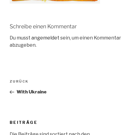
Schreibe einen Kommentar
Du musst
angemeldet
sein, um einen Kommentar
abzugeben.
Beitragsnavigation
Vorheriger
ZURÜCK
Beitrag
With Ukraine
BEITRÄGE
Die Beiträge sind sortiert nach den