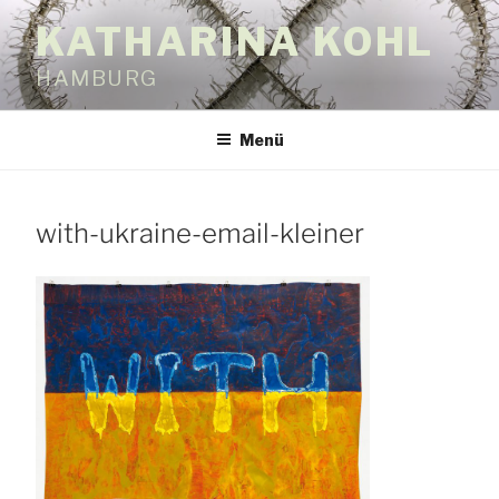
Zum
KATHARINA KOHL
Inhalt
springen
HAMBURG
Menü
with-ukraine-email-kleiner