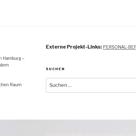
Externe Projekt-Links:
PERSONAL-BE
 in Hamburg –
 dem
SUCHEN
Suchen
lichen Raum
nach:
Gestaltung: Atelier St. Pauli Fischmarkt / W