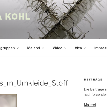
A KOHL
gruppen
Malerei
Video
Vita
Impre
BEITRÄGE
s_m_Umkleide_Stoff
Die Beiträge s
nachfolgenden
Malerei