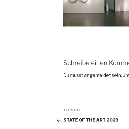
Schreibe einen Komm
Du musst
angemeldet
sein, u
Beitragsnavigation
Vorheriger
ZURÜCK
Beitrag
STATE OF THE ART 2023