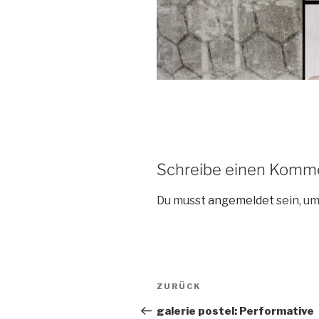
Schreibe einen Komm
Du musst
angemeldet
sein, u
Beitragsnavigation
Vorheriger
ZURÜCK
Beitrag
galerie postel: Performative