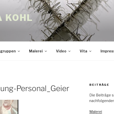
A KOHL
gruppen
Malerei
Video
Vita
Impre
BEITRÄGE
ung-Personal_Geier
Die Beiträge s
nachfolgenden
Malerei