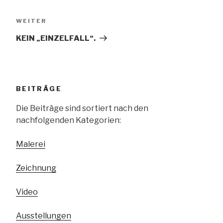
Nächster
WEITER
Beitrag
KEIN „EINZELFALL“.
BEITRÄGE
Die Beiträge sind sortiert nach den
nachfolgenden Kategorien:
Malerei
Zeichnung
Video
Ausstellungen