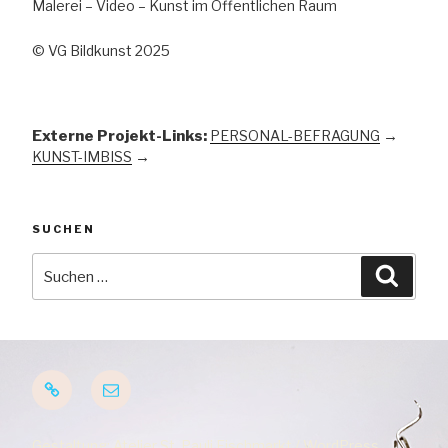
Malerei – Video – Kunst im Öffentlichen Raum
© VG Bildkunst 2025
Externe Projekt-Links:
PERSONAL-BEFRAGUNG
→
KUNST-IMBISS
→
SUCHEN
Suchen
Suche
nach:
Startseite
E-
Mail
Gestaltung: Atelier St. Pauli Fischmarkt / WordPress