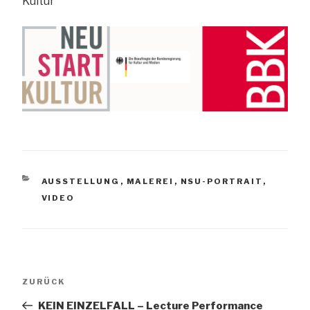
Kultur
KATEGORIEN
AUSSTELLUNG
,
MALEREI
,
NSU-PORTRAIT
,
VIDEO
Beitragsnavigation
Vorheriger
ZURÜCK
Beitrag
KEIN EINZELFALL – Lecture Performance