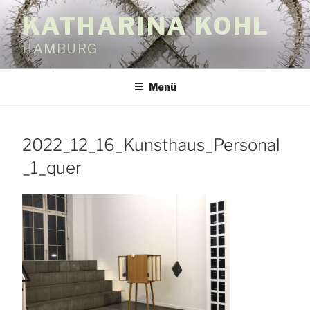
Zum
KATHARINA KOHL
Inhalt
springen
HAMBURG
Menü
2022_12_16_Kunsthaus_Personal
_1_quer