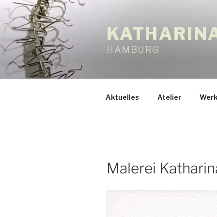
Zum
Inhalt
KATHARIN
springen
HAMBURG
Aktuelles
Atelier
Werk
Malerei Katharin