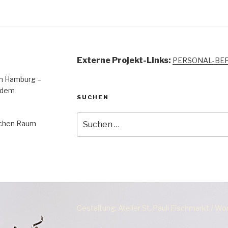
Externe Projekt-Links:
PERSONAL-BE
 in Hamburg –
 dem
SUCHEN
Suchen
lichen Raum
nach:
Gestaltung: Atelier St. Pauli Fischmarkt / W