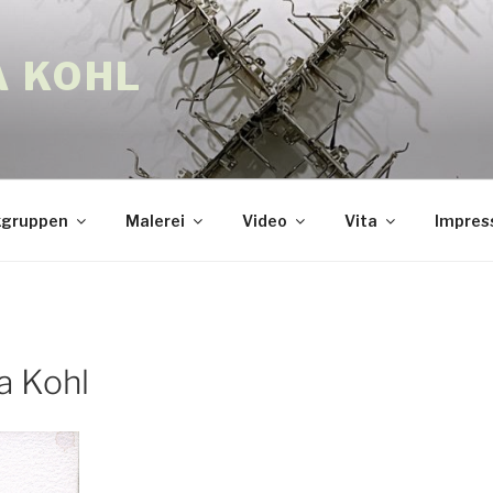
A KOHL
gruppen
Malerei
Video
Vita
Impre
a Kohl