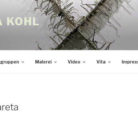
A KOHL
gruppen
Malerei
Video
Vita
Impre
reta