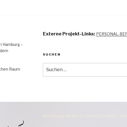
Externe Projekt-Links:
PERSONAL-BE
 in Hamburg –
 dem
SUCHEN
Suchen
lichen Raum
nach:
Gestaltung: Atelier St. Pauli Fischmarkt / W