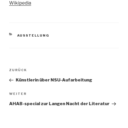
Wikipedia
KATEGORIEN
AUSSTELLUNG
Beitragsnavigation
Vorheriger
ZURÜCK
Beitrag
Künstlerin über NSU-Aufarbeitung
Nächster
WEITER
Beitrag
AHAB-special zur Langen Nacht der Literatur