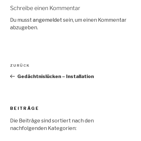
Schreibe einen Kommentar
Du musst
angemeldet
sein, um einen Kommentar
abzugeben.
Beitragsnavigation
Vorheriger
ZURÜCK
Beitrag
Gedächtnislücken – Installation
BEITRÄGE
Die Beiträge sind sortiert nach den
nachfolgenden Kategorien: