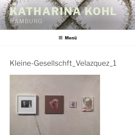
Zum
KATHARINA KOHL
Inhalt
springen
HAMBURG
Menü
Kleine-Gesellschft_Velazquez_1