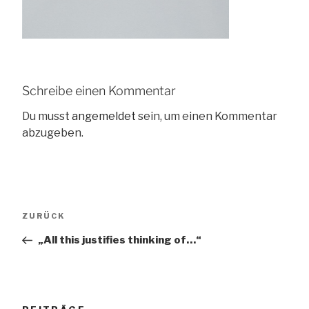
Schreibe einen Kommentar
Du musst
angemeldet
sein, um einen Kommentar
abzugeben.
Beitragsnavigation
Vorheriger
ZURÜCK
Beitrag
„All this justifies thinking of…“