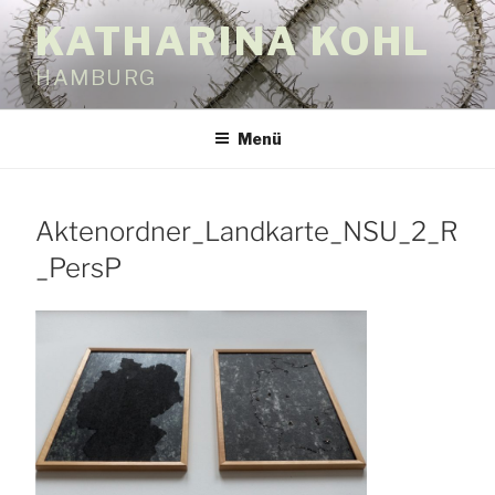
Zum
KATHARINA KOHL
Inhalt
springen
HAMBURG
Menü
Aktenordner_Landkarte_NSU_2_R
_PersP