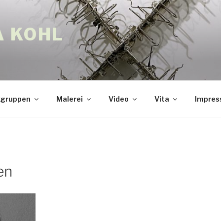
A KOHL
gruppen
Malerei
Video
Vita
Impre
en