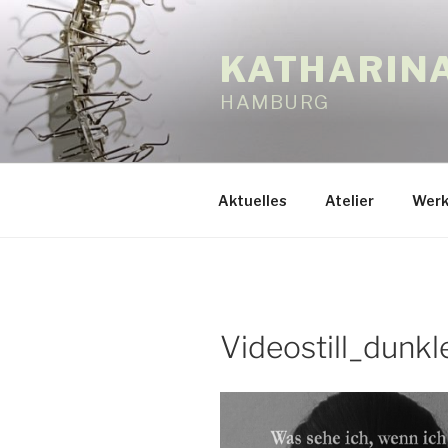
Zum
Inhalt
KATHARIN
springen
HAMBURG
Aktuelles
Atelier
Werk
Videostill_dunkl