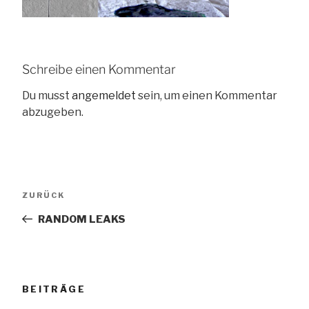
Schreibe einen Kommentar
Du musst
angemeldet
sein, um einen Kommentar
abzugeben.
Beitragsnavigation
Vorheriger
ZURÜCK
Beitrag
RANDOM LEAKS
BEITRÄGE