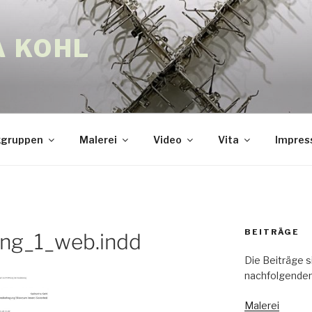
A KOHL
gruppen
Malerei
Video
Vita
Impre
BEITRÄGE
ung_1_web.indd
Die Beiträge s
nachfolgenden
Malerei