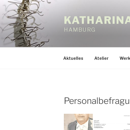
Zum
Inhalt
KATHARIN
springen
HAMBURG
Aktuelles
Atelier
Werk
Personalbefrag