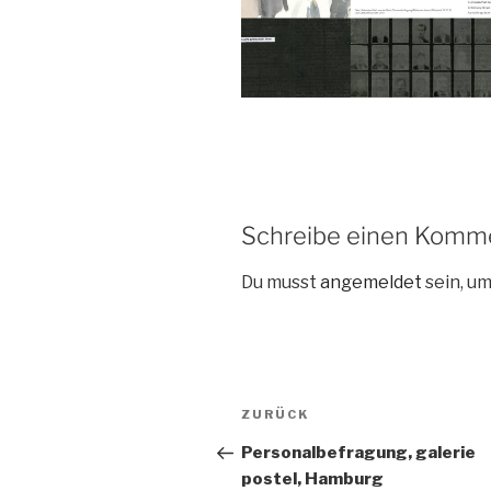
Schreibe einen Komm
Du musst
angemeldet
sein, u
Beitragsnavigation
Vorheriger
ZURÜCK
Beitrag
Personalbefragung, galerie
postel, Hamburg