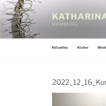
Zum
Inhalt
KATHARIN
springen
HAMBURG
Aktuelles
Atelier
Werk
2022_12_16_Kun