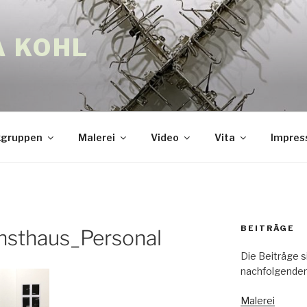
A KOHL
gruppen
Malerei
Video
Vita
Impre
BEITRÄGE
sthaus_Personal
Die Beiträge s
nachfolgenden
Malerei