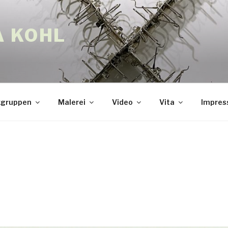
A KOHL
gruppen
Malerei
Video
Vita
Impre