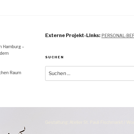
Externe Projekt-Links:
PERSONAL-BE
 in Hamburg –
 dem
SUCHEN
Suchen
lichen Raum
nach:
Gestaltung: Atelier St. Pauli Fischmarkt / W