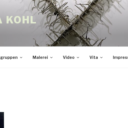
A KOHL
gruppen
Malerei
Video
Vita
Impre