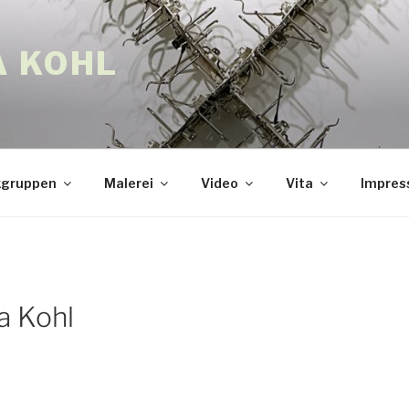
A KOHL
gruppen
Malerei
Video
Vita
Impre
a Kohl