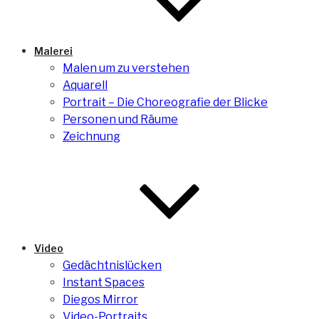
Malerei
Malen um zu verstehen
Aquarell
Portrait – Die Choreografie der Blicke
Personen und Räume
Zeichnung
Video
Gedächtnislücken
Instant Spaces
Diegos Mirror
Video-Portraits