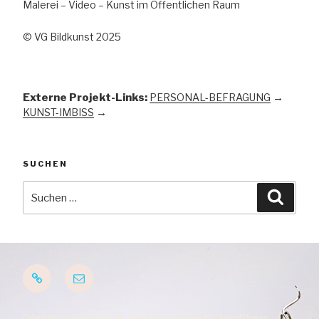
Malerei – Video – Kunst im Öffentlichen Raum
© VG Bildkunst 2025
Externe Projekt-Links:
PERSONAL-BEFRAGUNG
→
KUNST-IMBISS
→
SUCHEN
Suchen
Suche
nach:
Startseite
E-
Mail
Gestaltung: Atelier St. Pauli Fischmarkt / WordPress