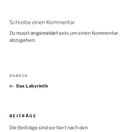
Schreibe einen Kommentar
Du musst
angemeldet
sein, um einen Kommentar
abzugeben.
Beitragsnavigation
Vorheriger
ZURÜCK
Beitrag
Das Labyrinth
BEITRÄGE
Die Beiträge sind sortiert nach den