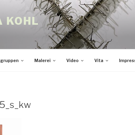
A KOHL
gruppen
Malerei
Video
Vita
Impre
_5_s_kw