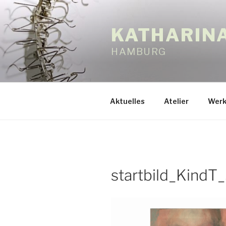
Zum
Inhalt
KATHARIN
springen
HAMBURG
Aktuelles
Atelier
Werk
startbild_KindT