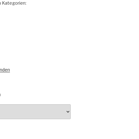
 Kategorien:
unden
N