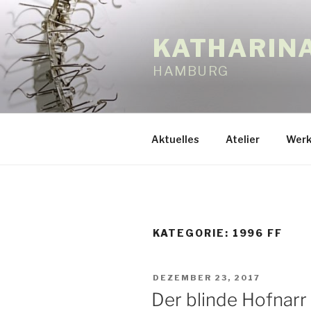
Zum
Inhalt
KATHARIN
springen
HAMBURG
Aktuelles
Atelier
Werk
KATEGORIE:
1996 FF
VERÖFFENTLICHT
DEZEMBER 23, 2017
AM
Der blinde Hofnarr