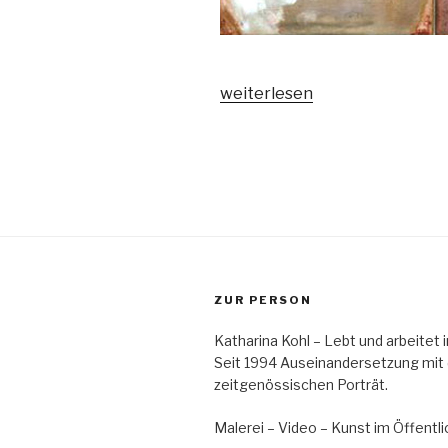
„Im
weiterlesen
Archiv
gefunden:
Arbeiten
mit
Schrift“
ZUR PERSON
Katharina Kohl – Lebt und arbeitet
Seit 1994 Auseinandersetzung mit
zeitgenössischen Porträt.
Malerei – Video – Kunst im Öffent