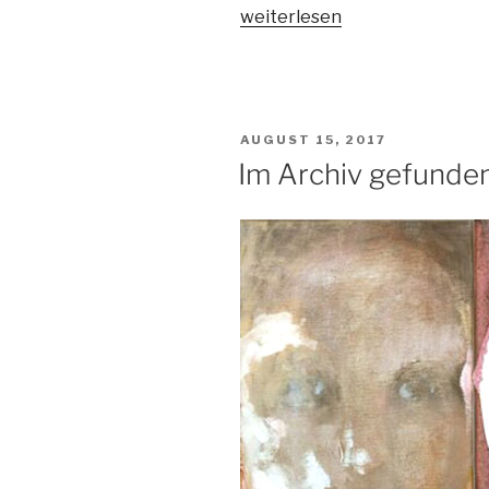
„Der
weiterlesen
blinde
Hofnarr“
VERÖFFENTLICHT
AUGUST 15, 2017
AM
Im Archiv gefunden