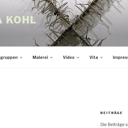
A KOHL
gruppen
Malerei
Video
Vita
Impre
BEITRÄGE
Die Beiträge s