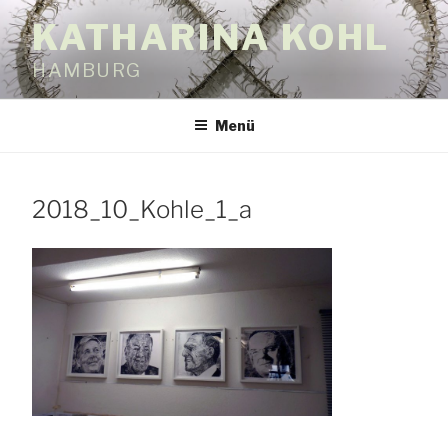
Zum
KATHARINA KOHL
Inhalt
springen
HAMBURG
Menü
2018_10_Kohle_1_a