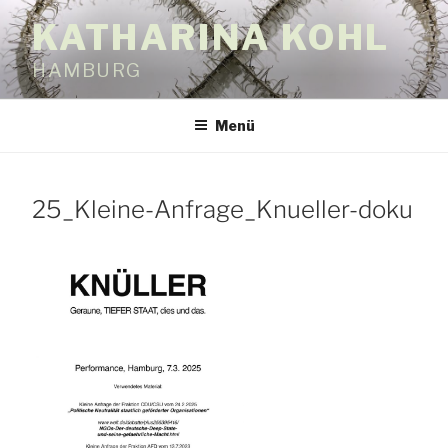
Zum
KATHARINA KOHL
Inhalt
springen
HAMBURG
Menü
25_Kleine-Anfrage_Knueller-doku