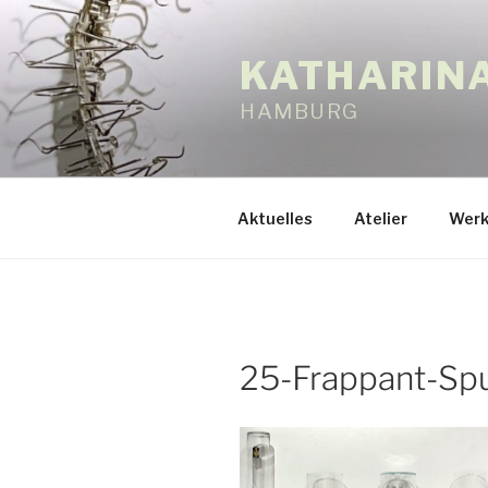
Zum
Inhalt
KATHARIN
springen
HAMBURG
Aktuelles
Atelier
Werk
25-Frappant-Spu