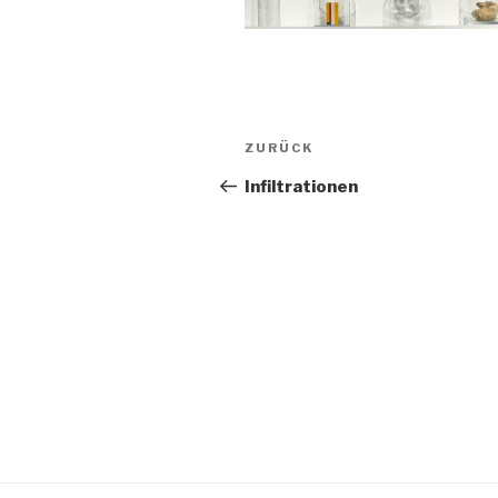
Beitragsnavigation
Vorheriger
ZURÜCK
Beitrag
Infiltrationen