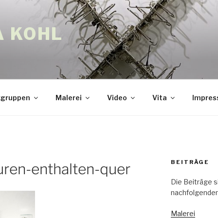
A KOHL
gruppen
Malerei
Video
Vita
Impre
BEITRÄGE
ren-enthalten-quer
Die Beiträge s
nachfolgenden
Malerei