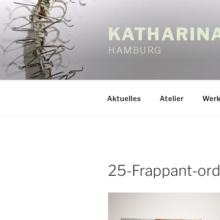
Zum
Inhalt
KATHARIN
springen
HAMBURG
Aktuelles
Atelier
Werk
25-Frappant-or