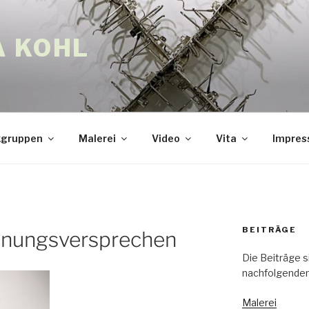
A KOHL
gruppen
Malerei
Video
Vita
Impre
BEITRÄGE
dnungsversprechen
Die Beiträge s
nachfolgenden
Malerei