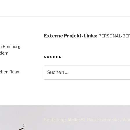
Externe Projekt-Links:
PERSONAL-BE
 in Hamburg –
 dem
SUCHEN
Suchen
lichen Raum
nach:
Gestaltung: Atelier St. Pauli Fischmarkt / W