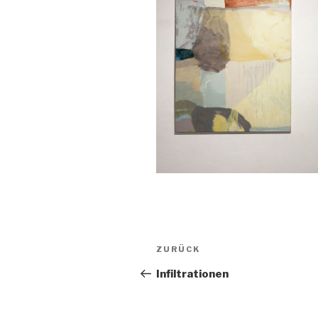
Beitragsnavigation
Vorheriger
ZURÜCK
Beitrag
Infiltrationen