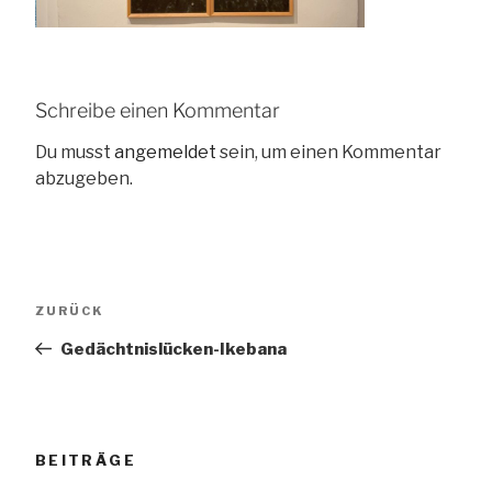
Schreibe einen Kommentar
Du musst
angemeldet
sein, um einen Kommentar
abzugeben.
Beitragsnavigation
Vorheriger
ZURÜCK
Beitrag
Gedächtnislücken-Ikebana
BEITRÄGE