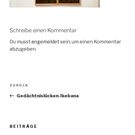
Schreibe einen Kommentar
Du musst
angemeldet
sein, um einen Kommentar
abzugeben.
Beitragsnavigation
Vorheriger
ZURÜCK
Beitrag
Gedächtnislücken-Ikebana
BEITRÄGE