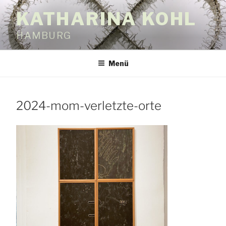
Zum
KATHARINA KOHL
Inhalt
springen
HAMBURG
Menü
2024-mom-verletzte-orte