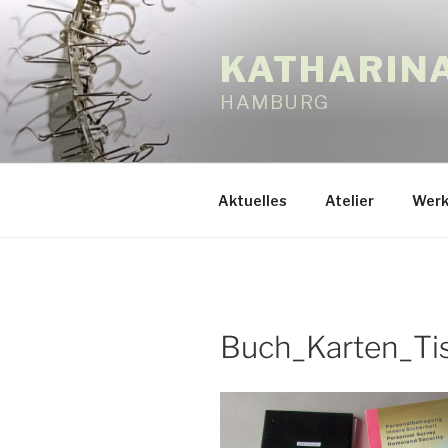
Zum
Inhalt
KATHARIN
springen
HAMBURG
Aktuelles
Atelier
Werk
Buch_Karten_Ti