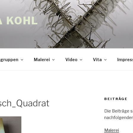
A KOHL
gruppen
Malerei
Video
Vita
Impre
BEITRÄGE
sch_Quadrat
Die Beiträge s
nachfolgenden
Malerei