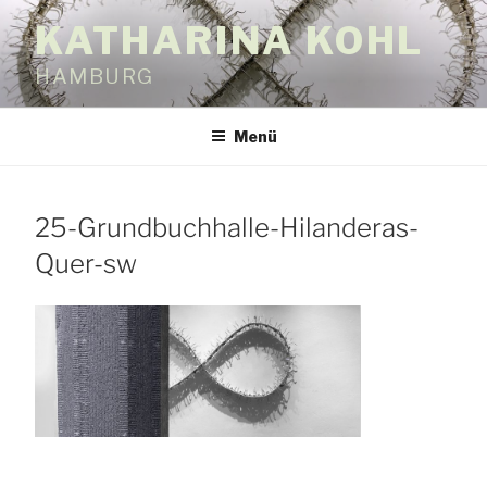
Zum
KATHARINA KOHL
Inhalt
springen
HAMBURG
Menü
25-Grundbuchhalle-Hilanderas-
Quer-sw