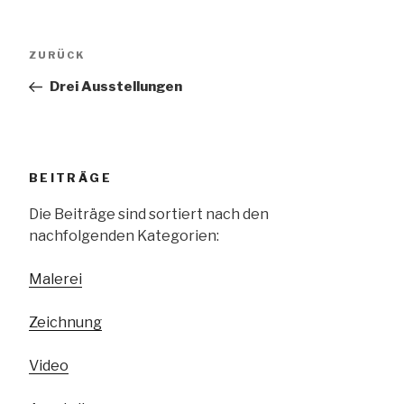
Beitragsnavigation
Vorheriger
ZURÜCK
Beitrag
Drei Ausstellungen
BEITRÄGE
Die Beiträge sind sortiert nach den
nachfolgenden Kategorien:
Malerei
Zeichnung
Video