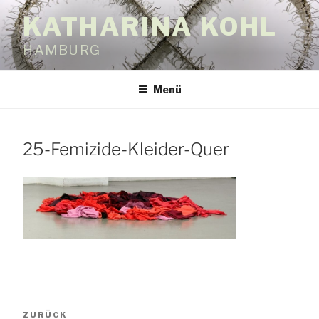
Zum
KATHARINA KOHL
Inhalt
springen
HAMBURG
Menü
25-Femizide-Kleider-Quer
Beitragsnavigation
Vorheriger
ZURÜCK