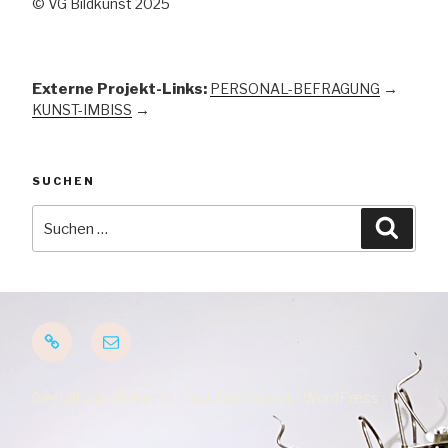
© VG Bildkunst 2025
Externe Projekt-Links:
PERSONAL-BEFRAGUNG
→
KUNST-IMBISS
→
SUCHEN
Suchen
Suche
nach:
Startseite
E-
Mail
Gestaltung: Atelier St. Pauli Fischmarkt / WordPress